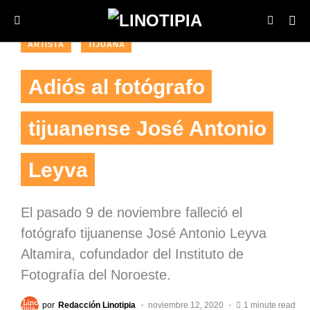
ARTISTA
TIJUANA
Adiós al fotógrafo
tijuanense José Antonio
Leyva
El pasado 9 de noviembre falleció el
fotógrafo tijuanense José Antonio Leyva
Altamira, cofundador del Instituto de
Fotografía del Noroeste.
por
Redacción Linotipia
noviembre 12, 2020
1 minute read