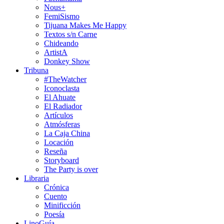
Nous+
FemiSismo
Tijuana Makes Me Happy
Textos s/n Carne
Chideando
ArtistA
Donkey Show
Tribuna
#TheWatcher
Iconoclasta
El Ahuate
El Radiador
Artículos
Atmósferas
La Caja China
Locación
Reseña
Storyboard
The Party is over
Libraria
Crónica
Cuento
Minificción
Poesía
LinoGuía