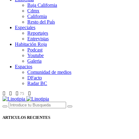
Baja California
Cdmx
California
Resto del País
Especiales
Reportajes
Entrevistas
Habitación Roja
Podcast
Youtube
Galeria
Espacios
Comunidad de medios
DFacto
Radar BC
75
ARTICULOS RECIENTES