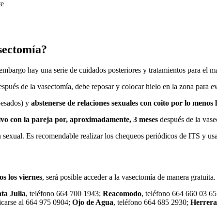
te
asectomía?
 embargo hay una serie de cuidados posteriores y tratamientos para el ma
espués de la vasectomía, debe reposar y colocar hielo en la zona para ev
pesados) y
abstenerse de relaciones sexuales con coito por lo menos l
ivo con la pareja por, aproximadamente, 3 meses
después de la vase
 sexual. Es recomendable realizar los chequeos periódicos de ITS y us
os los viernes
, será posible acceder a la vasectomía de manera gratuita
ta Julia
, teléfono 664 700 1943;
Reacomodo
, teléfono 664 660 03 6
icarse al 664 975 0904;
Ojo de Agua
, teléfono 664 685 2930;
Herrera