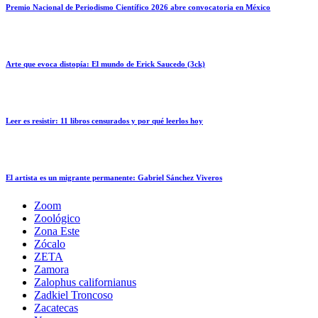
Premio Nacional de Periodismo Científico 2026 abre convocatoria en México
Arte que evoca distopía: El mundo de Erick Saucedo (3ck)
Leer es resistir: 11 libros censurados y por qué leerlos hoy
El artista es un migrante permanente: Gabriel Sánchez Viveros
Zoom
Zoológico
Zona Este
Zócalo
ZETA
Zamora
Zalophus californianus
Zadkiel Troncoso
Zacatecas