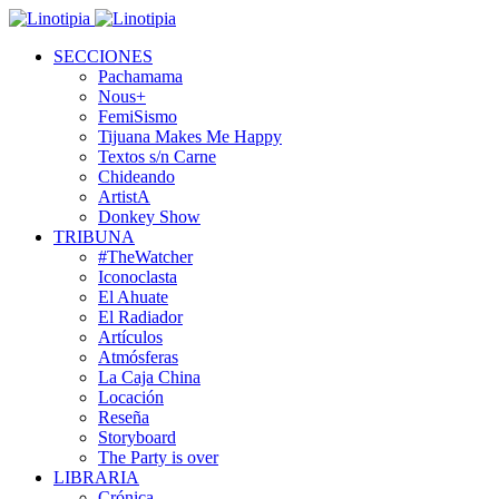
SECCIONES
Pachamama
Nous+
FemiSismo
Tijuana Makes Me Happy
Textos s/n Carne
Chideando
ArtistA
Donkey Show
TRIBUNA
#TheWatcher
Iconoclasta
El Ahuate
El Radiador
Artículos
Atmósferas
La Caja China
Locación
Reseña
Storyboard
The Party is over
LIBRARIA
Crónica