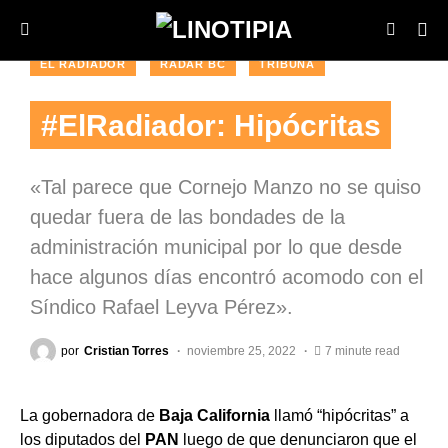
EL RADIADOR
RADAR BC
TRIBUNA
#ElRadiador: Hipócritas
«Tal parece que Cornejo Manzo no se quiso
quedar fuera de las bondades de la
administración municipal por lo que desde
hace algunos días encontró acomodo con el
Síndico Rafael Leyva Pérez».
por
Cristian Torres
noviembre 25, 2022
7 minute read
La gobernadora de
Baja California
llamó “hipócritas” a
los diputados del
PAN
luego de que denunciaron que el