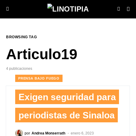
BROWSING TAG
Articulo19
4 publicaciones
PRENSA BAJO FUEGO
Exigen seguridad para
periodistas de Sinaloa
por
Andrea Monserrath
enero 6, 2023