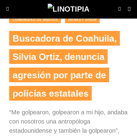
COMUNIDAD DE MEDIOS
DONKEY SHOW
Buscadora de Coahuila,
Silvia Ortiz, denuncia
agresión por parte de
policías estatales
“Me golpearon, golpearon a mi hijo, andaba
con nosotros una antropóloga
estadounidense y también la golpearon”,