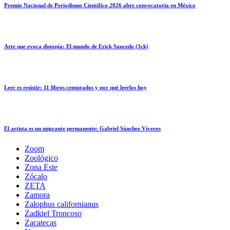
Premio Nacional de Periodismo Científico 2026 abre convocatoria en México
Arte que evoca distopía: El mundo de Erick Saucedo (3ck)
Leer es resistir: 11 libros censurados y por qué leerlos hoy
El artista es un migrante permanente: Gabriel Sánchez Viveros
Zoom
Zoológico
Zona Este
Zócalo
ZETA
Zamora
Zalophus californianus
Zadkiel Troncoso
Zacatecas