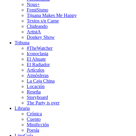
Nous+
FemiSismo
Tijuana Makes Me Happy
Textos s/n Carne
Chideando
ArtistA
Donkey Show
Tribuna
#TheWatcher
Iconoclasta
El Ahuate
El Radiador
Artículos
Atmósferas
La Caja China
Locación
Reseña
Storyboard
The Party is over
Libraria
Crónica
Cuento
Minificción
Poesía
LinoGuía