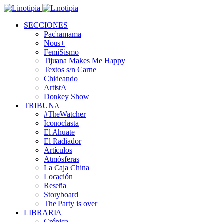
SECCIONES
Pachamama
Nous+
FemiSismo
Tijuana Makes Me Happy
Textos s/n Carne
Chideando
ArtistA
Donkey Show
TRIBUNA
#TheWatcher
Iconoclasta
El Ahuate
El Radiador
Artículos
Atmósferas
La Caja China
Locación
Reseña
Storyboard
The Party is over
LIBRARIA
Crónica