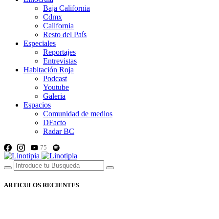
Baja California
Cdmx
California
Resto del País
Especiales
Reportajes
Entrevistas
Habitación Roja
Podcast
Youtube
Galeria
Espacios
Comunidad de medios
DFacto
Radar BC
75
ARTICULOS RECIENTES