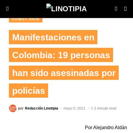
DONKEY SHOW
Manifestaciones en
Colombia: 19 personas
han sido asesinadas por
policías
por
Redacción Linotipia
mayo 5, 2021
2 minute read
Por Alejandro Aldán