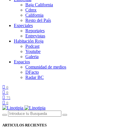
Baja California
Cdmx
California
Resto del País
Especiales
Reportajes
Entrevistas
Habitación Roja
Podcast
Youtube
Galeria
Espacios
Comunidad de medios
DFacto
Radar BC
0
0
75
0
ARTICULOS RECIENTES