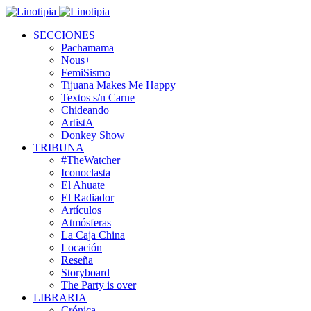
SECCIONES
Pachamama
Nous+
FemiSismo
Tijuana Makes Me Happy
Textos s/n Carne
Chideando
ArtistA
Donkey Show
TRIBUNA
#TheWatcher
Iconoclasta
El Ahuate
El Radiador
Artículos
Atmósferas
La Caja China
Locación
Reseña
Storyboard
The Party is over
LIBRARIA
Crónica