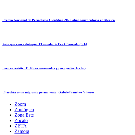
Premio Nacional de Periodismo Científico 2026 abre convocatoria en México
Arte que evoca distopía: El mundo de Erick Saucedo (3ck)
Leer es resistir: 11 libros censurados y por qué leerlos hoy
El artista es un migrante permanente: Gabriel Sánchez Viveros
Zoom
Zoológico
Zona Este
Zócalo
ZETA
Zamora