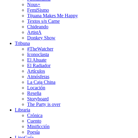
Nous+
FemiSismo
Tijuana Makes Me Happy
Textos s/n Carne
Chideando
ArtistA
Donkey Show
Tribuna
#TheWatcher
Iconoclasta
El Ahuate
El Radiador
Artículos
Atmósferas
La Caja China
Locación
Reseña
Storyboard
The Party is over
Libraria
Crónica
Cuento
Minificción
Poesía
LinoGuía