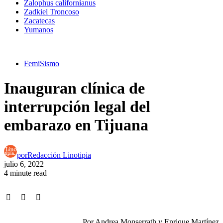
Zalophus californianus
Zadkiel Troncoso
Zacatecas
Yumanos
FemiSismo
Inauguran clínica de
interrupción legal del
embarazo en Tijuana
por
Redacción Linotipia
julio 6, 2022
4 minute read
Por Andrea Monserrath y Enrique Martínez