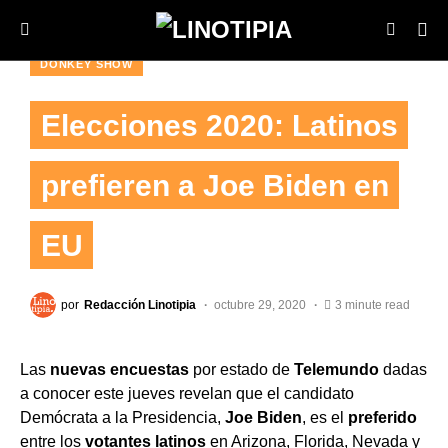
DONKEY SHOW
Elecciones 2020: Latinos
prefieren a Joe Biden en
EU
por
Redacción Linotipia
octubre 29, 2020
3 minute read
Las
nuevas encuestas
por estado de
Telemundo
dadas
a conocer este jueves revelan que el candidato
Demócrata a la Presidencia,
Joe Biden
, es el
preferido
entre los
votantes latinos
en Arizona, Florida, Nevada y