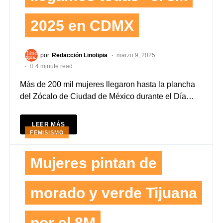
2025 en CDMX
por
Redacción Linotipia
marzo 9, 2025
4 minute read
Más de 200 mil mujeres llegaron hasta la plancha
del Zócalo de Ciudad de México durante el Día…
LEER MÁS
FEMISISMO
Mujeres pintan de
morado y verde Tijuana
por el 8M