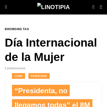
BROWSING TAG
Día Internacional
de la Mujer
5 publicaciones
CDMX
FEMISISMO
“Presidenta, no
llegamos todas” el 8M