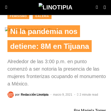
FEMISISMO
GALERIA
Ni la pandemia nos
detiene: 8M en Tijuana
Alrededor de las 3:00 p.m. en punto
comenzó a ser notoria la presencia de las
mujeres fronterizas ocupando el monumento
a México.
por
Redacción Linotipia
marzo 9, 2021
2 minute read
Por Mariela Torres