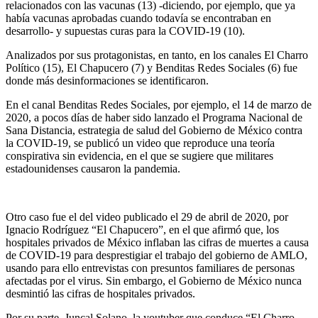
relacionados con las vacunas (13) -diciendo, por ejemplo, que ya
había vacunas aprobadas cuando todavía se encontraban en
desarrollo- y supuestas curas para la COVID-19 (10).
Analizados por sus protagonistas, en tanto, en los canales El Charro
Político (15), El Chapucero (7) y Benditas Redes Sociales (6) fue
donde más desinformaciones se identificaron.
En el canal Benditas Redes Sociales, por ejemplo, el 14 de marzo de
2020, a pocos días de haber sido lanzado el Programa Nacional de
Sana Distancia, estrategia de salud del Gobierno de México contra
la COVID-19, se publicó un video que reproduce una teoría
conspirativa sin evidencia, en el que se sugiere que militares
estadounidenses causaron la pandemia.
Otro caso fue el del video publicado el 29 de abril de 2020, por
Ignacio Rodríguez “El Chapucero”, en el que afirmó que, los
hospitales privados de México inflaban las cifras de muertes a causa
de COVID-19 para desprestigiar el trabajo del gobierno de AMLO,
usando para ello entrevistas con presuntos familiares de personas
afectadas por el virus. Sin embargo, el Gobierno de México nunca
desmintió las cifras de hospitales privados.
Por su parte, Juncal Solano, la youtuber que conduce “El Charro