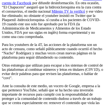
cuenta de Facebook
por difundir desinformación. En otra ocasión,
“El Chapucero” aseguró que la hidroxicloroquina era la cura contra
el coronavirus, el medio nacional
Milenio TV lo verificó
y ese video
fue eliminado; no obstante el youtuber insistió en Twitter que la
Plaquenil -hidroxicloroquina- sí curaba a los pacientes de COVID-
19 cuando este uso solo fue aprobado por la FDA (la
Administración de Medicamentos y Alimentos de los Estado
Unidos, FDA por sus siglas en inglés) forma experimental y no
como una cura comprobada.
Para los youtubers de la 4T, las acciones de la plataforma son un
acto de censura, como señaló públicamente cuando ocurrió el hecho
“Nacho” Rodríguez y muchas veces crean nuevas páginas en la
plataforma para seguir difundiendo su contenido.
Otras estrategia que utilizan para escapar a los sistemas de control de
las plataformas al combinar números y letras en titulares (C0V1D), o
evitar decir palabras para que revisen las plataformas, o hablar de
“covi”.
Ante la consulta de este medio, un vocero de Google, empresa a la
que pertenece YouTube, señaló que se ha hecho una inversión
importante de recursos para cumplir con la responsabilidad de
proteger a la comunidad de contenido dudoso a través de un trabajo
que se centra especialmente en: remover el contenido que viola las