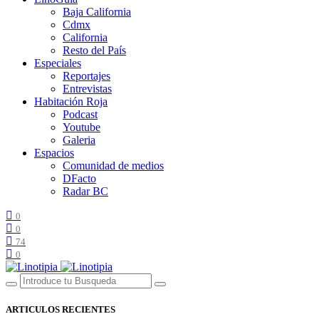
Baja California
Cdmx
California
Resto del País
Especiales
Reportajes
Entrevistas
Habitación Roja
Podcast
Youtube
Galeria
Espacios
Comunidad de medios
DFacto
Radar BC
0
0
74
0
ARTICULOS RECIENTES