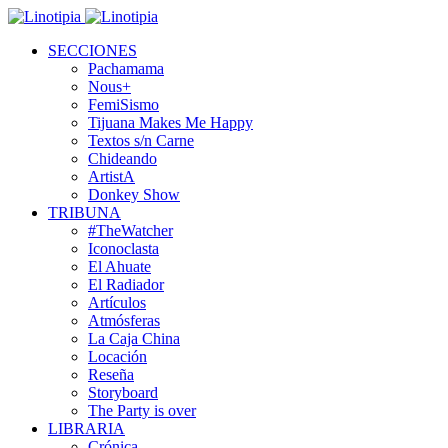
SECCIONES
Pachamama
Nous+
FemiSismo
Tijuana Makes Me Happy
Textos s/n Carne
Chideando
ArtistA
Donkey Show
TRIBUNA
#TheWatcher
Iconoclasta
El Ahuate
El Radiador
Artículos
Atmósferas
La Caja China
Locación
Reseña
Storyboard
The Party is over
LIBRARIA
Crónica