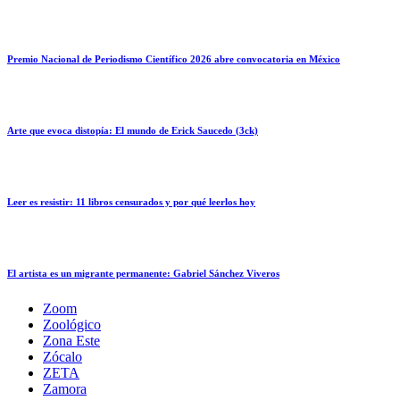
Premio Nacional de Periodismo Científico 2026 abre convocatoria en México
Arte que evoca distopía: El mundo de Erick Saucedo (3ck)
Leer es resistir: 11 libros censurados y por qué leerlos hoy
El artista es un migrante permanente: Gabriel Sánchez Viveros
Zoom
Zoológico
Zona Este
Zócalo
ZETA
Zamora