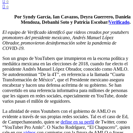
0
0
Por Syndy García, Ian Cavazos, Deyra Guerrero, Daniela
Mendoza, Debanhi Soto y Patricia Escobar/
Verificado
.
El equipo de Verificado identificó que videos creados por youtubers
promotores del presidente mexicano, Andrés Manuel López
Obrador, promovieron desinformación sobre la pandemia de
COVID-19.
Son un grupo de YouTubers que irrumpieron en la escena política y
mediática mexicana en las elecciones de 2018, cuando fue electo el
presidente Andrés Manuel López Obrador, conocido como AMLO.
Se autodenominan “De la 4T”, en referencia a la llamada “Cuarta
Transformación de México”, que el Presidente mexicano asegura
encabezar y hacen una defensa acérrima de su gobierno. Se han
convertido en una referencia informativa para millones de personas
que les siguen en redes sociales, especialmente en YouTube, donde
varios pasan el millón de seguidores.
La afinidad de estos Youtubers con el gobierno de AMLO es
evidente a través de sus propias redes sociales. Tal es el caso de Ed,
de Campechaneando, quien se
define en su perfil
de Twitter, como
“YouTuber Pro Amlo”. O Nacho Rodríguez, “El Chapucero”, quien
sale en sus
videos
con camisetas con la figura de AMLO o frases