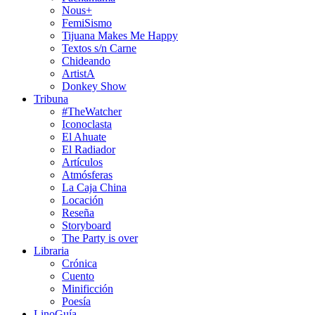
Nous+
FemiSismo
Tijuana Makes Me Happy
Textos s/n Carne
Chideando
ArtistA
Donkey Show
Tribuna
#TheWatcher
Iconoclasta
El Ahuate
El Radiador
Artículos
Atmósferas
La Caja China
Locación
Reseña
Storyboard
The Party is over
Libraria
Crónica
Cuento
Minificción
Poesía
LinoGuía