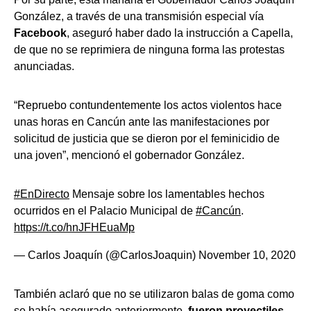
González, a través de una transmisión especial vía
Facebook
, aseguró haber dado la instrucción a Capella,
de que no se reprimiera de ninguna forma las protestas
anunciadas.
“Repruebo contundentemente los actos violentos hace
unas horas en Cancún ante las manifestaciones por
solicitud de justicia que se dieron por el feminicidio de
una joven”, mencionó el gobernador González.
#EnDirecto
Mensaje sobre los lamentables hechos
ocurridos en el Palacio Municipal de
#Cancún
.
https://t.co/hnJFHEuaMp
— Carlos Joaquín (@CarlosJoaquin)
November 10, 2020
También aclaró que no se utilizaron balas de goma como
se había asegurado anteriormente,
fueron proyectiles