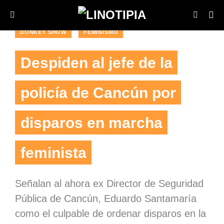
DONKEY SHOW
FEMINISMO
Despiden al jefe de la
policía de Cancún por
disparos en marcha
feminista
Señalan al ahora ex Director de Seguridad
Pública de Cancún, Eduardo Santamaría
como el culpable de ordenar disparos en la