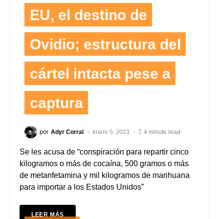
EU, el destino de
Ovidio; estructura del
cártel intacta pese a
captura
por
Adyr Corral
enero 5, 2023
4 minute read
Se les acusa de “conspiración para repartir cinco
kilogramos o más de cocaína, 500 gramos o más
de metanfetamina y mil kilogramos de marihuana
para importar a los Estados Unidos”
LEER MÁS