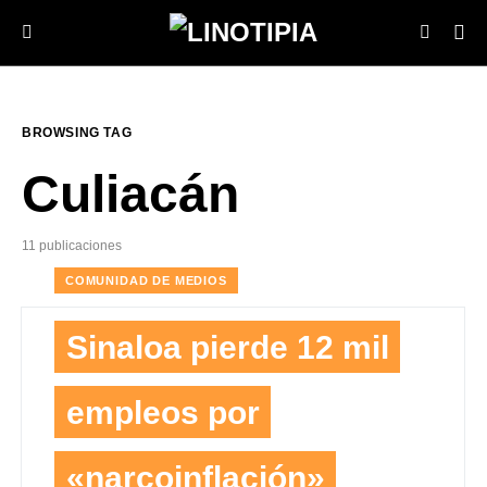
BROWSING TAG
Culiacán
11 publicaciones
COMUNIDAD DE MEDIOS
Sinaloa pierde 12 mil
empleos por
«narcoinflación»